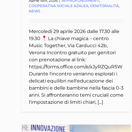
Aprile 15th, 2026
|
APPROFONDIMENTI
,
COOPERATIVA SOCIALE AZALEA
,
GENITORIALITÀ
,
NEWS
Mercoledì 29 aprile 2026 dalle 17.30 alle
19.30
La chiave magica – centro
Music Together, Via Carducci 42b,
Verona Incontro gratuito per genitori
con prenotazione al link:
https://forms.office.com/e/xJyRZQuR5W
Durante l'incontro verranno esplorati i
delicati equilibri nell'educazione dei
bambini e delle bambine nella fascia 0-3
anni. Si affronteranno temi cruciali come
l'impostazione di limiti chiari, [...]