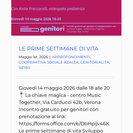
LE PRIME SETTIMANE DI VITA
Maggio 1st, 2026
|
APPROFONDIMENTI
,
COOPERATIVA SOCIALE AZALEA
,
GENITORIALITÀ
,
NEWS
Giovedì 14 maggio 2026 dalle 18 alle 20
La chiave magica - centro Music
Together, Via Carducci 42b, Verona
Incontro gratuito per genitori con
prenotazione al link:
https://forms.office.com/e/DbHpijv46K
Le prime settimane di vita Sviluppo