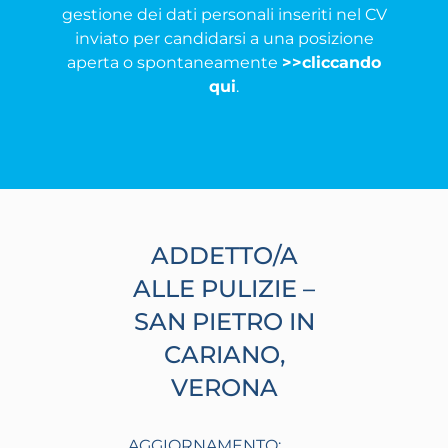
gestione dei dati personali inseriti nel CV
inviato per candidarsi a una posizione
aperta o spontaneamente
>>cliccando
qui
.
ADDETTO/A
ALLE PULIZIE –
SAN PIETRO IN
CARIANO,
VERONA
AGGIORNAMENTO: