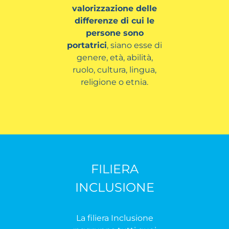
valorizzazione delle
differenze di cui le
persone sono
portatrici
, siano esse di
genere, età, abilità,
ruolo, cultura, lingua,
religione o etnia.
FILIERA
INCLUSIONE
La filiera Inclusione