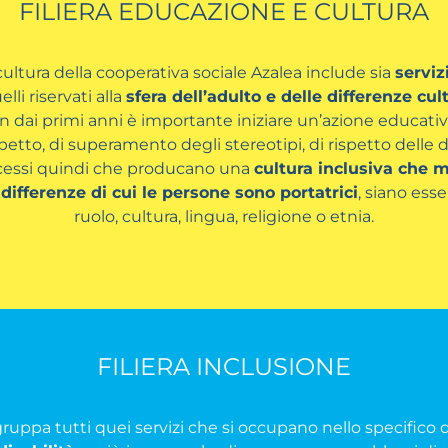
FILIERA EDUCAZIONE E CULTURA
cultura della cooperativa sociale Azalea include sia
serviz
lli riservati alla
sfera dell’adulto e delle differenze cult
 fin dai primi anni è importante iniziare un’azione educati
petto, di superamento degli stereotipi, di rispetto delle d
rocessi quindi che producano una
cultura inclusiva che m
 differenze di cui le persone sono portatrici
, siano esse
ruolo, cultura, lingua, religione o etnia.
FILIERA INCLUSIONE
ggruppa tutti quei servizi che si occupano nello specific