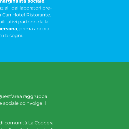
marginalità sociale
.
ziali, dai laboratori pre-
an Can Hotel Ristorante.
bilitativi partono dalla
 persona
, prima ancora
 i bisogni.
 Quest’area raggruppa i
e sociale coinvolge il
ia di comunità La Coopera