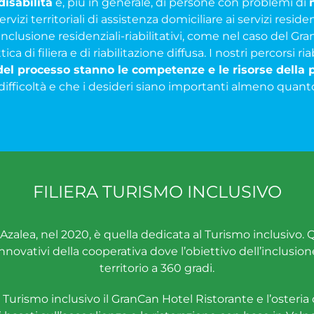
disabilità
e, più in generale, di persone con problemi di
vizi territoriali di assistenza domiciliare ai servizi residen
d’inclusione residenziali-riabilitativi, come nel caso del Gr
ca di filiera e di riabilitazione diffusa. I nostri percorsi ria
del processo stanno le competenze e le risorse della
difficoltà e che i desideri siano importanti almeno quanto
FILIERA TURISMO INCLUSIVO
in Azalea, nel 2020, è quella dedicata al Turismo inclusivo.
innovativi della cooperativa dove l’obiettivo dell’inclusion
territorio a 360 gradi.
a Turismo inclusivo il GranCan Hotel Ristorante e l’oster