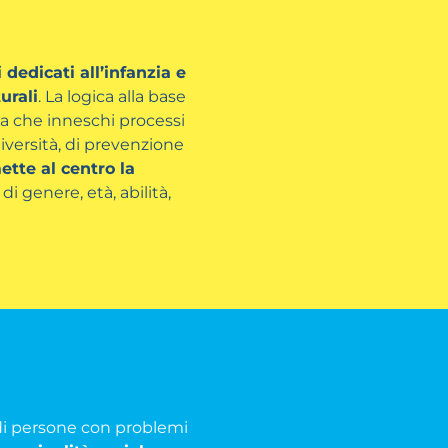
i dedicati all’infanzia e
urali
. La logica alla base
va che inneschi processi
iversità, di prevenzione
ette al centro la
 di genere, età, abilità,
o di persone con problemi