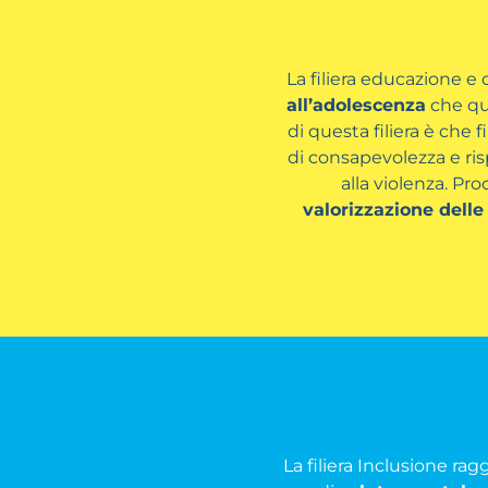
La filiera educazione e 
all’adolescenza
che que
di questa filiera è che
di consapevolezza e ris
alla violenza. P
valorizzazione delle
La filiera Inclusione ra