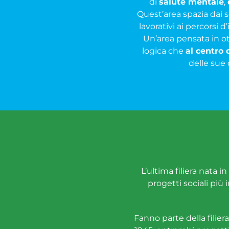
di
salute mentale
,
Quest’area spazia dai ser
lavorativi ai percorsi 
Un’area pensata in otti
logica che
al centro 
delle sue 
L’ultima filiera nata 
progetti sociali più 
Fanno parte della filier