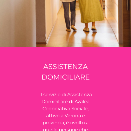
ASSISTENZA
DOMICILIARE
Il servizio di Assistenza
Domiciliare di Azalea
Cooperativa Sociale,
attivo a Verona e
provincia, è rivolto a
quelle persone che