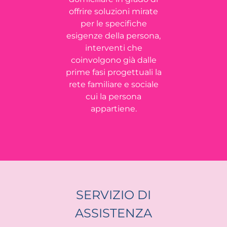
offrire soluzioni mirate
per le specifiche
esigenze della persona,
interventi che
coinvolgono già dalle
prime fasi progettuali la
rete familiare e sociale
cui la persona
appartiene.
SERVIZIO DI
ASSISTENZA