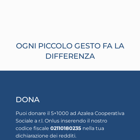
OGNI PICCOLO GESTO FA LA
DIFFERENZA
DONA
Puoi donare il 5×1000 ad Azalea Cooperativa
Sociale a r.l. Onlus inserendo il nostro
codice fiscale
02110180235
nella tua
dichiarazione dei redditi.