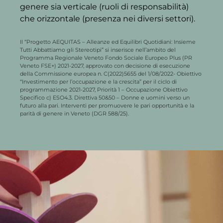
genere sia verticale (ruoli di responsabilità)
che orizzontale (presenza nei diversi settori).
Il “Progetto AEQUITAS – Alleanze ed Equilibri Quotidiani: Insieme
Tutti Abbattiamo gli Stereotipi” si inserisce nell’ambito del
Programma Regionale Veneto Fondo Sociale Europeo Plus (PR
Veneto FSE+) 2021-2027, approvato con decisione di esecuzione
della Commissione europea n. C(2022)5655 del 1/08/2022- Obiettivo
“Investimento per l’occupazione e la crescita” per il ciclo di
programmazione 2021-2027, Priorità 1 – Occupazione Obiettivo
Specifico c) ESO4.3. Direttiva 50&50 – Donne e uomini verso un
futuro alla pari. Interventi per promuovere le pari opportunità e la
parità di genere in Veneto (DGR 588/25).