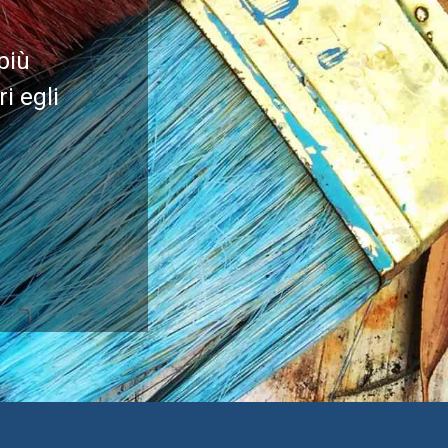
più
i egli