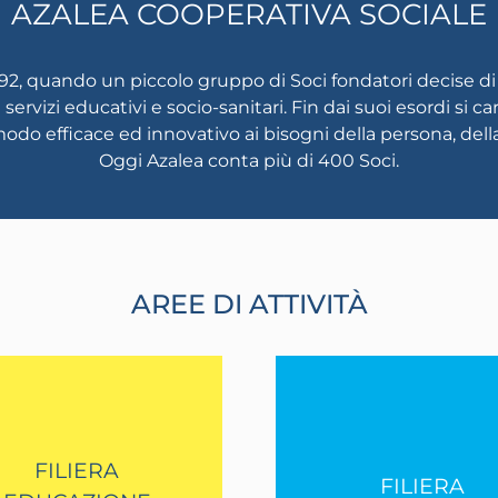
AZALEA COOPERATIVA SOCIALE
92, quando un piccolo gruppo di Soci fondatori decise di r
servizi educativi e socio-sanitari. Fin dai suoi esordi si car
odo efficace ed innovativo ai bisogni della persona, della
Oggi Azalea conta più di 400 Soci.
AREE DI ATTIVITÀ
FILIERA
FILIERA