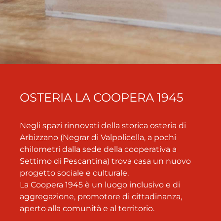
OSTERIA LA COOPERA 1945
Negli spazi rinnovati della storica osteria di
Arbizzano (Negrar di Valpolicella, a pochi
chilometri dalla sede della cooperativa a
Settimo di Pescantina) trova casa un nuovo
progetto sociale e culturale.
La Coopera 1945 è un luogo inclusivo e di
aggregazione, promotore di cittadinanza,
aperto alla comunità e al territorio.