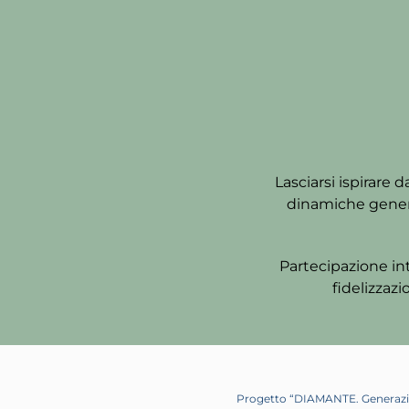
Lasciarsi ispirare d
dinamiche genera
Partecipazione in
fidelizzaz
Progetto “DIAMANTE. Generazio