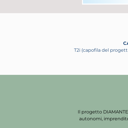
C
T2i (capofila del proget
Il progetto DIAMANT
autonomi, imprenditori