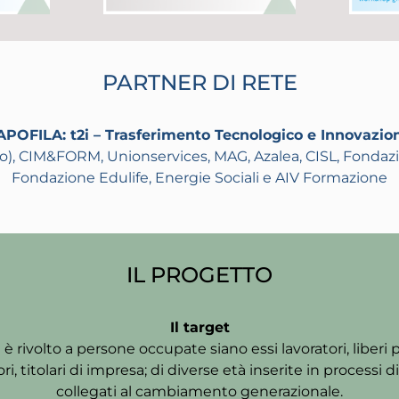
PARTNER DI RETE
APOFILA:
t2i
– Trasferimento Tecnologico e Innovazio
to), CIM&FORM, Unionservices, MAG, Azalea, CISL, Fondazi
Fondazione Edulife, Energie Sociali e AIV Formazione
IL PROGETTO
Il target
E è
rivolto
a persone occupate siano essi lavoratori, liberi pr
, titolari di impresa; di diverse età inserite in processi 
collegati al cambiamento generazionale.