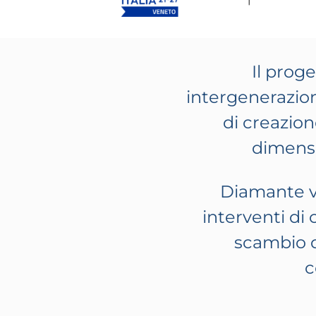
Il prog
intergenerazion
di creazion
dimensi
Diamante vu
interventi di 
scambio d
c