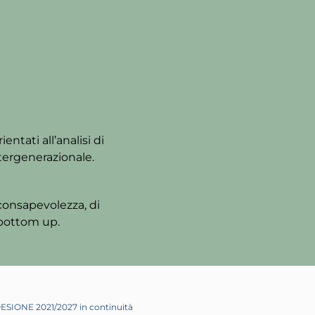
entati all’analisi di
tergenerazionale.
consapevolezza, di
 bottom up.
ESIONE 2021/2027 in continuità