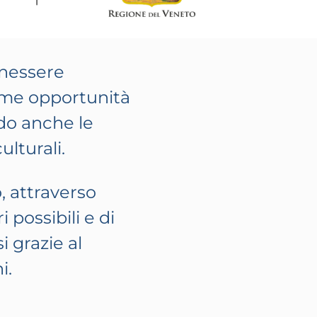
enessere
come opportunità
ndo anche le
lturali.
, attraverso
 possibili e di
 grazie al
i.