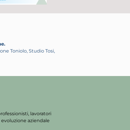
ne.
one Toniolo, Studio Tosi,
ofessionisti, lavoratori
di evoluzione aziendale