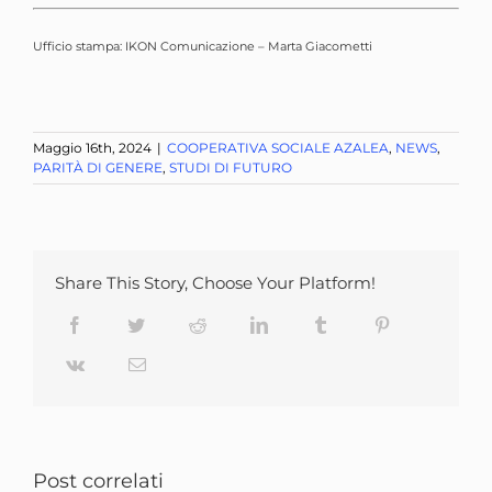
Ufficio stampa: IKON Comunicazione – Marta Giacometti
Maggio 16th, 2024
|
COOPERATIVA SOCIALE AZALEA
,
NEWS
,
PARITÀ DI GENERE
,
STUDI DI FUTURO
Share This Story, Choose Your Platform!
Facebook
Twitter
Reddit
LinkedIn
Tumblr
Pinterest
Vk
Email
Post correlati