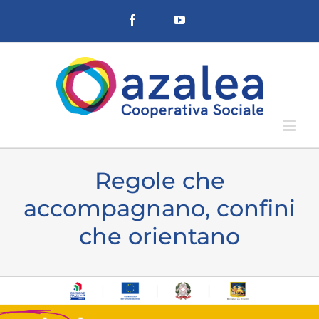
Salta
Facebook
YouTube
al
contenuto
Regole che
accompagnano, confini
che orientano