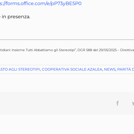
s://forms.office.com/e/pP73yBE5P0
 in presenza.
uotidiani: Insieme Tutti Abbattiamo gli Stereotipi”, DGR 588 del 29/05/2025 – Dire
STO AGLI STEREOTIPI
,
COOPERATIVA SOCIALE AZALEA
,
NEWS
,
PARITÀ 
Facebo