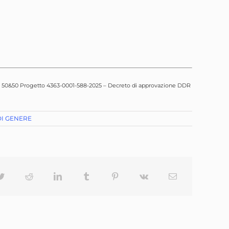
ttiva 50&50 Progetto 4363-0001-588-2025 – Decreto di approvazione DDR
DI GENERE
ok
Twitter
Reddit
LinkedIn
Tumblr
Pinterest
Vk
Email