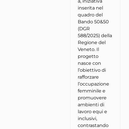
à, iniziativa
inserita nel
quadro del
Bando 50&50
(DGR
588/2025) della
Regione del
Veneto. Il
progetto
nasce con
l’obiettivo di
rafforzare
l’occupazione
femminile e
promuovere
ambienti di
lavoro equi e
inclusivi,
contrastando