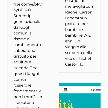
custodi di
fice.com/e/pP7
meraviglia con
3yBE5P0
Rachel Carson
Stereotipi
Laboratorio
generazionali:
gratuito per
da luoghi
bambini e
comuni a
bambine 7-12
risorse di
anni Un
cambiamento
viaggio alla
Laboratorio
scoperta della
gratuito per
vita di Rachel
adulti/e e
Carson, [...]
aziende E se
questi luoghi
comuni
fossero le
fondamenta, e
non i muri? Un
laboratorio