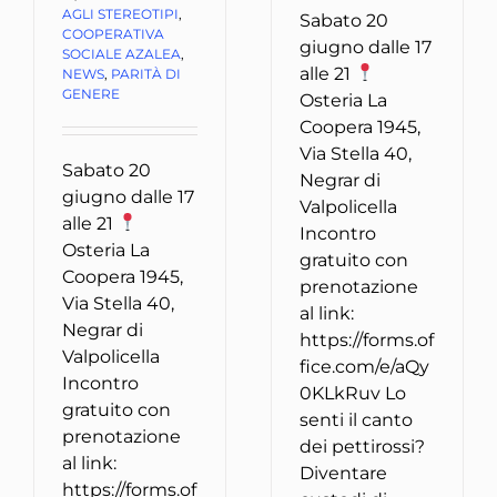
AGLI STEREOTIPI
,
Sabato 20
COOPERATIVA
giugno dalle 17
SOCIALE AZALEA
,
alle 21
NEWS
,
PARITÀ DI
GENERE
Osteria La
Coopera 1945,
Via Stella 40,
Sabato 20
Negrar di
giugno dalle 17
Valpolicella
alle 21
Incontro
Osteria La
gratuito con
Coopera 1945,
prenotazione
Via Stella 40,
al link:
Negrar di
https://forms.of
Valpolicella
fice.com/e/aQy
Incontro
0KLkRuv Lo
gratuito con
senti il canto
prenotazione
dei pettirossi?
al link:
Diventare
https://forms.of