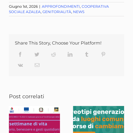
Giugno 1st, 2026
|
APPROFONDIMENTI
,
COOPERATIVA
SOCIALE AZALEA
,
GENITORIALITÀ
,
NEWS
Share This Story, Choose Your Platform!
Facebook
Twitter
Reddit
LinkedIn
Tumblr
Pinterest
Vk
Email
Post correlati