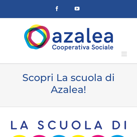
Salta
Facebook
YouTube
al
contenuto
Scopri La scuola di
Azalea!