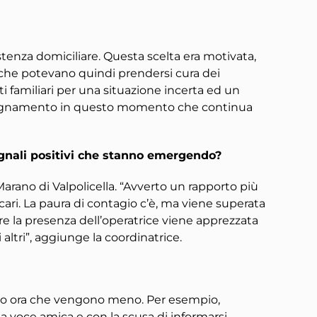
istenza domiciliare. Questa scelta era motivata,
ri che potevano quindi prendersi cura dei
i familiari per una situazione incerta ed un
compagnamento in questo momento che continua
egnali positivi che stanno emergendo?
Marano di Valpolicella. “Avverto un rapporto più
 cari. La paura di contagio c’è, ma viene superata
ltre la presenza dell’operatrice viene apprezzata
altri”, aggiunge la coordinatrice.
prio ora che vengono meno. Per esempio,
a voce amica e con la scusa di informarsi