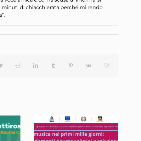
eci minuti di chiacchierata perché mi rendo
”.
ok
Twitter
Reddit
LinkedIn
Tumblr
Pinterest
Vk
Email