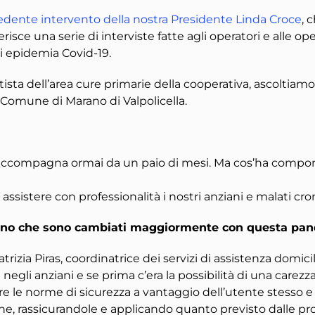
edente intervento della nostra Presidente Linda Croce
, 
serisce una serie di interviste fatte agli operatori e alle op
di epidemia Covid-19.
ista dell’area cure primarie della cooperativa, ascoltiamo 
 Comune di Marano di Valpolicella.
 ci accompagna ormai da un paio di mesi. Ma cos’ha comport
istere con professionalità i nostri anziani e malati croni
idiano che sono cambiati maggiormente con questa pa
trizia Piras, coordinatrice dei servizi di assistenza domici
gli anziani e se prima c’era la possibilità di una carezza
re le norme di sicurezza a vantaggio dell’utente stesso e 
one, rassicurandole e applicando quanto previsto dalle pro