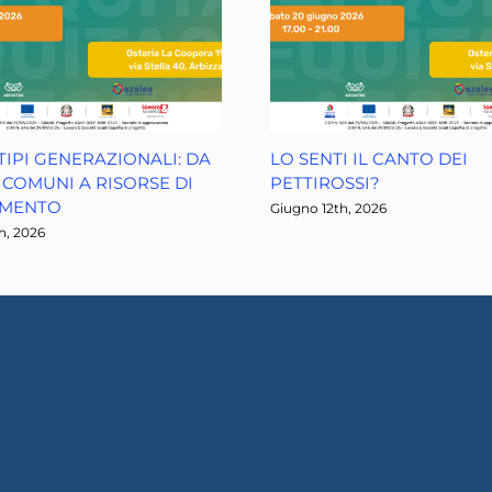
IPI GENERAZIONALI: DA
LO SENTI IL CANTO DEI
COMUNI A RISORSE DI
PETTIROSSI?
AMENTO
Giugno 12th, 2026
h, 2026