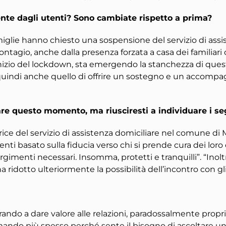
ente dagli utenti? Sono cambiate rispetto a prima?
famiglie hanno chiesto una sospensione del servizio di ass
contagio, anche dalla presenza forzata a casa dei familia
’inizio del lockdown, sta emergendo la stanchezza di quest
ro è quindi anche quello di offrire un sostegno e un ac
tare questo momento, ma riusciresti a individuare i s
rice del servizio di assistenza domiciliare nel comune di 
enti basato sulla fiducia verso chi si prende cura dei loro
ccorgimenti necessari. Insomma, protetti e tranquilli”. “Ino
idotto ulteriormente la possibilità dell’incontro con gli 
arando a dare valore alle relazioni, paradossalmente pro
mando più spesso perché sente il bisogno di ascoltare un