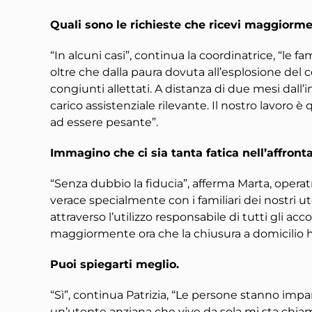
Quali sono le richieste che ricevi maggiorm
“In alcuni casi”, continua la coordinatrice, “le 
oltre che dalla paura dovuta all’esplosione del 
congiunti allettati. A distanza di due mesi dall
carico assistenziale rilevante. Il nostro lavo
ad essere pesante”.
Immagino che ci sia tanta fatica nell’affron
“Senza dubbio la fiducia”, afferma Marta, operat
verace specialmente con i familiari dei nostri ut
attraverso l’utilizzo responsabile di tutti gli a
maggiormente ora che la chiusura a domicilio ha r
Puoi spiegarti meglio.
“Sì”, continua Patrizia, “Le persone stanno imp
un’utente anziana che vive da sola mi sta chia