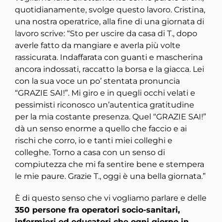
quotidianamente, svolge questo lavoro. Cristina,
una nostra operatrice, alla fine di una giornata di
lavoro scrive: “Sto per uscire da casa di T., dopo
averle fatto da mangiare e averla più volte
rassicurata. Indaffarata con guanti e mascherina
ancora indossati, raccatto la borsa e la giacca. Lei
con la sua voce un po’ stentata pronuncia
“GRAZIE SAI!”. Mi giro e in quegli occhi velati e
pessimisti riconosco un’autentica gratitudine
per la mia costante presenza. Quel “GRAZIE SAI!”
dà un senso enorme a quello che faccio e ai
rischi che corro, io e tanti miei colleghi e
colleghe. Torno a casa con un senso di
compiutezza che mi fa sentire bene e stempera
le mie paure. Grazie T., oggi è una bella giornata.”
È di questo senso che vi vogliamo parlare e delle
350 persone fra operatori socio-sanitari,
infermieri ed educatori che ogni giorno in