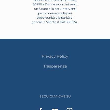
50&50 – Donne e uomini verso
un futuro alla pari. Interventi
per promuovere le pari
opportunità e la parità di
genere in Veneto (DGR 588/25)..
Privacy Policy
Trasparenza
SEGUICI ANCHE SU