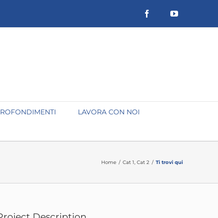
Facebook
YouTube
ROFONDIMENTI
LAVORA CON NOI
Home
/
Cat 1
,
Cat 2
/
Ti trovi qui
Project Description