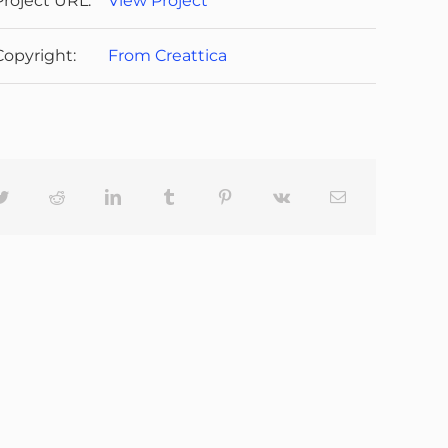
Project URL:
View Project
Copyright:
From Creattica
ok
Twitter
Reddit
LinkedIn
Tumblr
Pinterest
Vk
Email