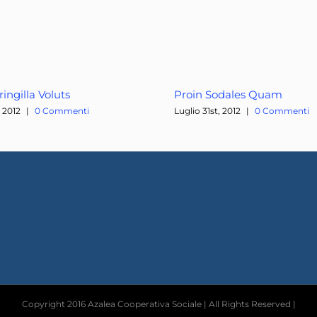
ingilla Voluts
Proin Sodales Quam
, 2012
|
0 Commenti
Luglio 31st, 2012
|
0 Commenti
Copyright 2016 Azalea Cooperativa Sociale | All Rights Reserved |