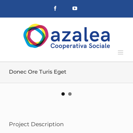
Salta
Facebook
YouTube
al
contenuto
Donec Ore Turis Eget
View
Larger
Image
Project Description