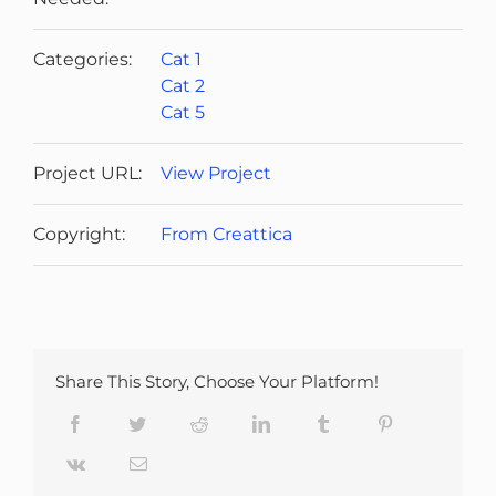
Categories:
Cat 1
Cat 2
Cat 5
Project URL:
View Project
Copyright:
From Creattica
Share This Story, Choose Your Platform!
Facebook
Twitter
Reddit
LinkedIn
Tumblr
Pinterest
Vk
Email