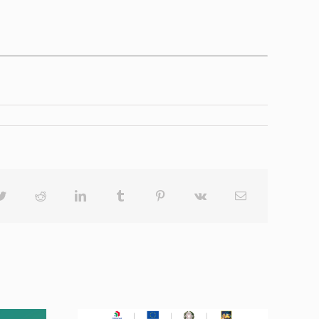
ok
Twitter
Reddit
LinkedIn
Tumblr
Pinterest
Vk
Email