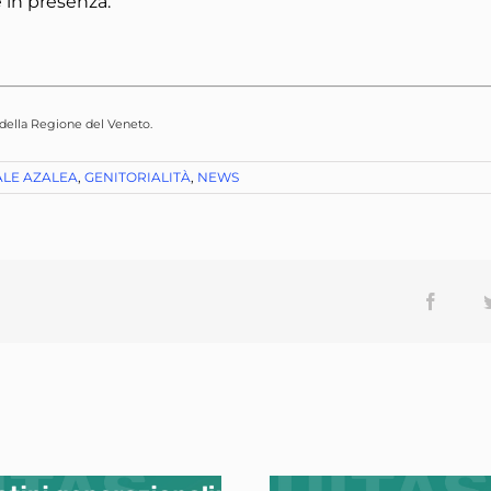
 in presenza.
i della Regione del Veneto
.
ALE AZALEA
,
GENITORIALITÀ
,
NEWS
Facebo