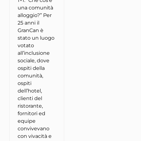
1×1: “Che cos’è
una comunità
alloggio?” Per
25 anni il
GranCan è
stato un luogo
votato
all’inclusione
sociale, dove
ospiti della
comunità,
ospiti
dell’hotel,
clienti del
ristorante,
fornitori ed
equipe
convivevano
con vivacità e