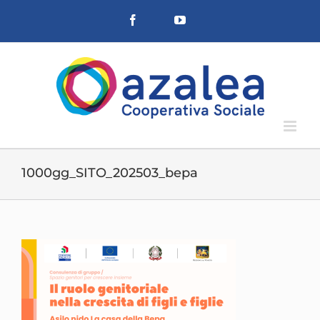
Salta
Facebook
YouTube
al
contenuto
1000gg_SITO_202503_bepa