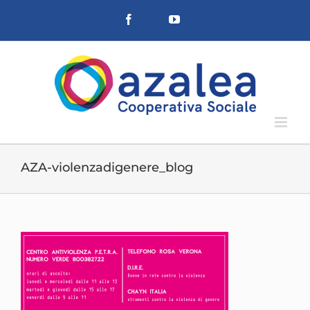
Salta
Facebook
YouTube
al
contenuto
AZA-violenzadigenere_blog