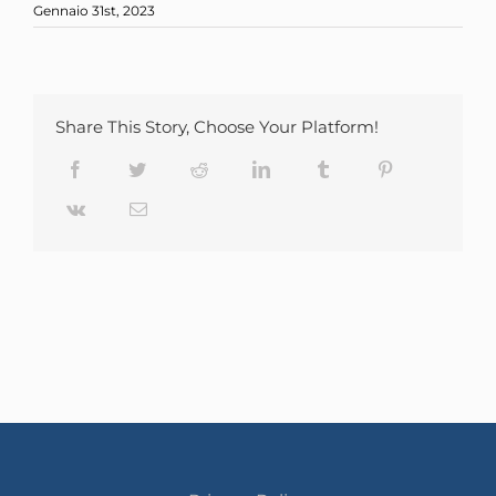
Gennaio 31st, 2023
Share This Story, Choose Your Platform!
Facebook
Twitter
Reddit
LinkedIn
Tumblr
Pinterest
Vk
Email