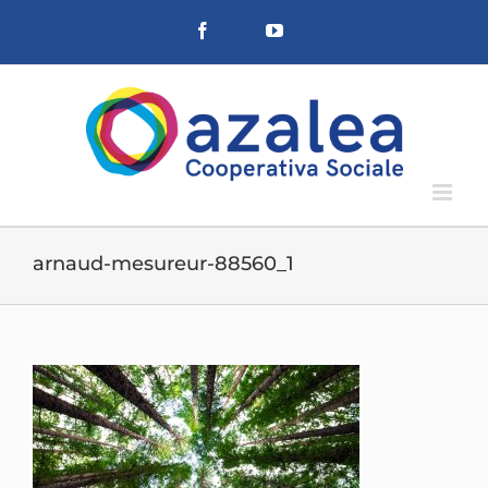
Salta
Facebook
YouTube
al
contenuto
arnaud-mesureur-88560_1