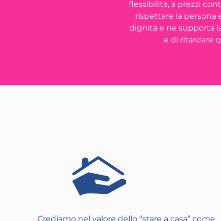
flessibilità, a prezzi co
rispettare la persona 
dignità e ne supporta la
e di ritardare 
Crediamo nel valore dello “stare a casa” come