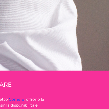
IARE
getto
ComeTe
, offrono la
ssima disponibilità e