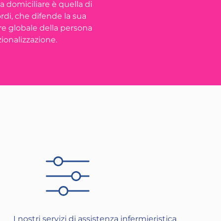
ca domiciliare è quella di
rdi, che difende la sua
ere globale della persona
zionalizzazione.
I nostri servizi di assistenza infermieristica