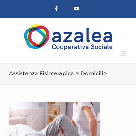
Salta
Facebook
YouTube
al
contenuto
Assistenza Fisioterapica a Domicilio