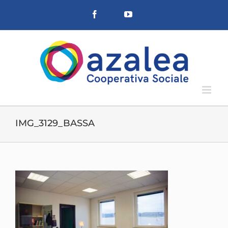
Salta
Facebook
YouTube
al
contenuto
IMG_3129_BASSA