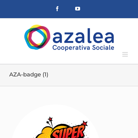
Salta
Facebook
YouTube
al
contenuto
AZA-badge (1)