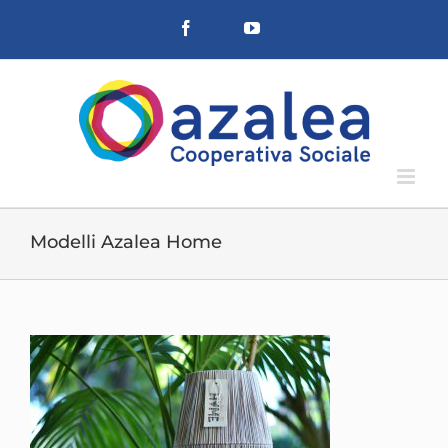
Salta
Facebook
YouTube
al
contenuto
Modelli Azalea Home