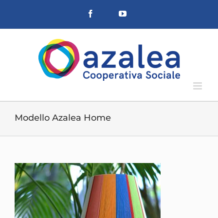
Salta
Facebook
YouTube
al
contenuto
Modello Azalea Home