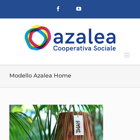
Salta
Facebook
YouTube
al
contenuto
Modello Azalea Home