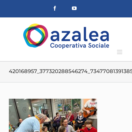
Salta
Facebook
YouTube
al
contenuto
420168957_377320288546274_7347708139138