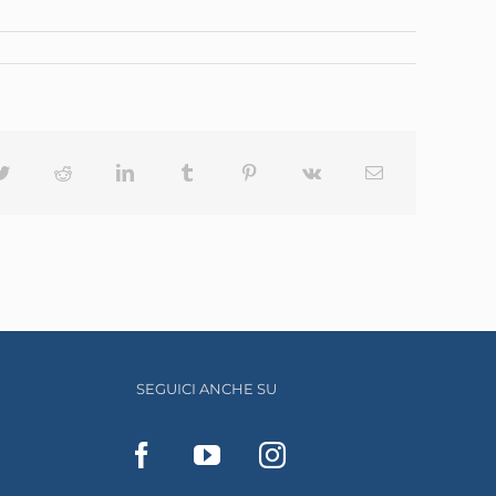
ok
Twitter
Reddit
LinkedIn
Tumblr
Pinterest
Vk
Email
SEGUICI ANCHE SU