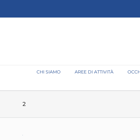
Salta
al
contenuto
CHI SIAMO
AREE DI ATTIVITÀ
OCCH
2