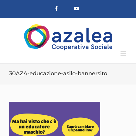
Salta
Facebook
YouTube
al
contenuto
30AZA-educazione-asilo-bannersito