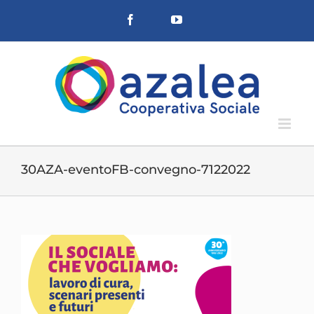
Salta
Facebook
YouTube
al
contenuto
30AZA-eventoFB-convegno-7122022